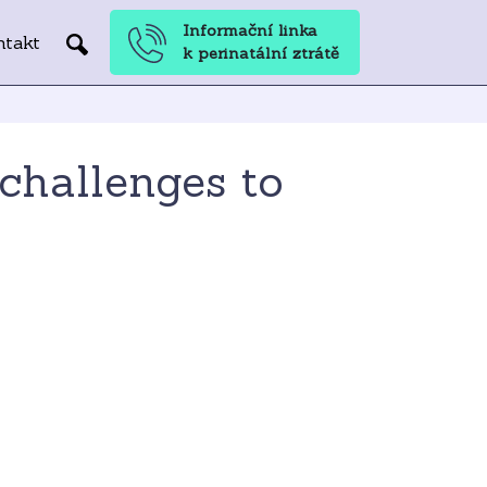
Informační linka
ntakt
k perinatální ztrátě
 challenges to