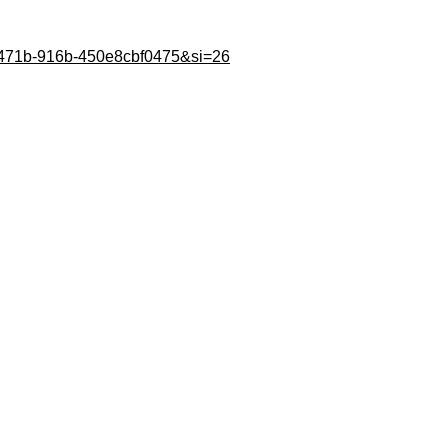
91-471b-916b-450e8cbf0475&si=26