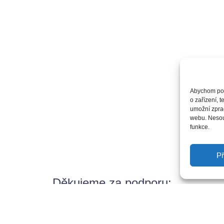
Abychom posk
o zařízení, 
umožní zprac
webu. Nesouh
funkce.
Př
Děkujeme za podporu: