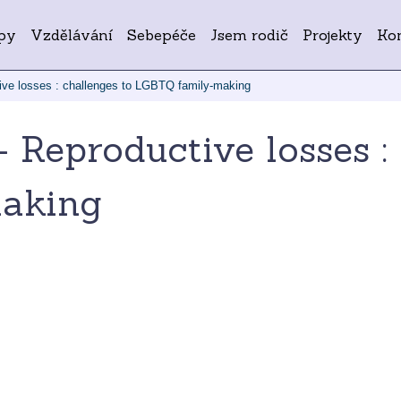
py
Vzdělávání
Sebepéče
Jsem rodič
Projekty
Ko
ive losses : challenges to LGBTQ family-making
 Reproductive losses :
aking