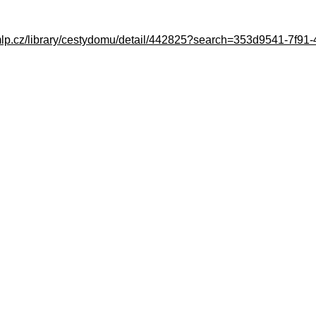
s.mlp.cz/library/cestydomu/detail/442825?search=353d9541-7f