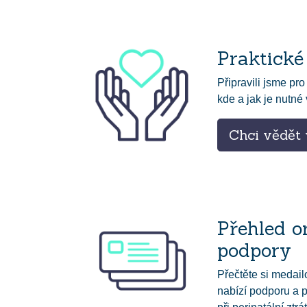
Praktické
Připravili jsme pro
kde a jak je nutné v
Chci vědět 
Přehled o
podpory
Přečtěte si medail
nabízí podporu a