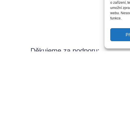
o zařízení, 
umožní zprac
webu. Nesouh
funkce.
Př
Děkujeme za podporu: