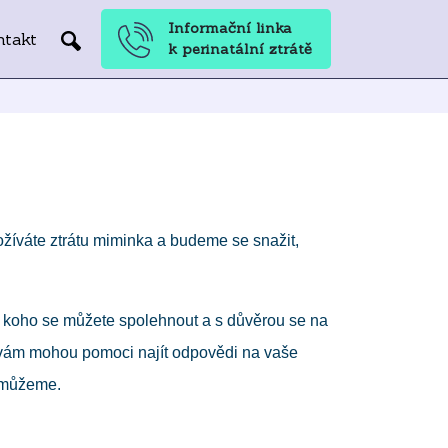
Informační linka
ntakt
k perinatální ztrátě
prožíváte ztrátu miminka a budeme se snažit,
na koho se můžete spolehnout a s důvěrou se na
rá vám mohou pomoci najít odpovědi na vaše
omůžeme.