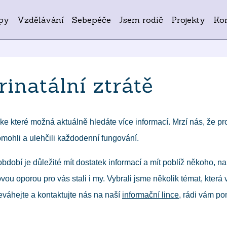
py
Vzdělávání
Sebepéče
Jsem rodič
Projekty
Ko
rinatální ztrátě
tě, ke které možná aktuálně hledáte více informací. Mrzí nás, že 
ohli a ulehčili každodenní fungování.
bdobí je důležité mít dostatek informací a mít poblíž někoho, 
vou oporou pro vás stali i my. Vybrali jsme několik témat, kte
váhejte a kontaktujte nás na naší
informační lince,
rádi vám p