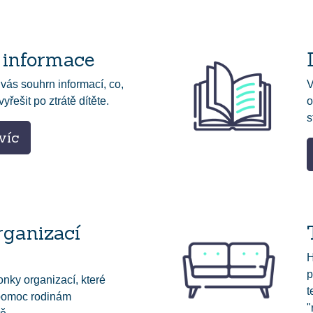
 informace
 vás souhrn informací, co,
V
yřešit po ztrátě dítěte.
o
s
víc
rganizací
H
p
onky organizací, které
t
 pomoc rodinám
"