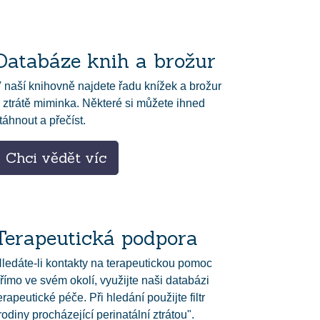
Databáze knih a brožur
 naší knihovně najdete řadu knížek a brožur
 ztrátě miminka. Některé si můžete ihned
táhnout a přečíst.
Chci vědět víc
Terapeutická podpora
ledáte-li kontakty na terapeutickou pomoc
římo ve svém okolí, využijte naši databázi
erapeutické péče. Při hledání použijte filtr
rodiny procházející perinatální ztrátou".