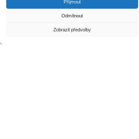
Děkujeme za podporu:
Příjmout
Odmítnout
Zobrazit předvolby