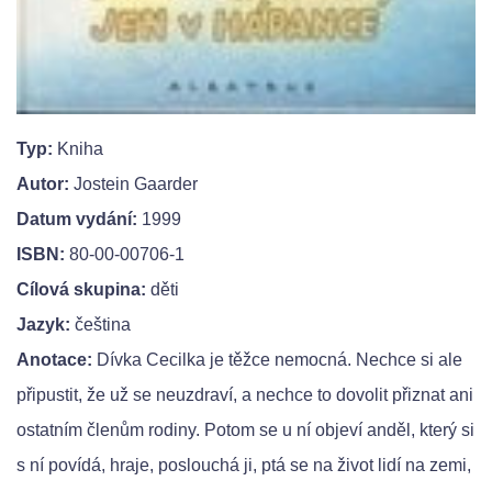
Typ:
Kniha
Autor:
Jostein Gaarder
Datum vydání:
1999
ISBN:
80-00-00706-1
Cílová skupina:
děti
Jazyk:
čeština
Anotace:
Dívka Cecilka je těžce nemocná. Nechce si ale
připustit, že už se neuzdraví, a nechce to dovolit přiznat ani
ostatním členům rodiny. Potom se u ní objeví anděl, který si
s ní povídá, hraje, poslouchá ji, ptá se na život lidí na zemi,