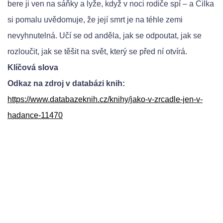
bere ji ven na sáňky a lyže, když v noci rodiče spí – a Cilka
si pomalu uvědomuje, že její smrt je na téhle zemi
nevyhnutelná. Učí se od anděla, jak se odpoutat, jak se
rozloučit, jak se těšit na svět, který se před ní otvírá.
Klíčová slova
Odkaz na zdroj v databázi knih:
https://www.databazeknih.cz/knihy/jako-v-zrcadle-jen-v-
hadance-11470