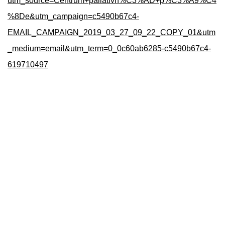
utm_source=Centrum+paliativn%C3%AD+p%C3%A9%C4
%8De&utm_campaign=c5490b67c4-
EMAIL_CAMPAIGN_2019_03_27_09_22_COPY_01&utm
_medium=email&utm_term=0_0c60ab6285-c5490b67c4-
619710497