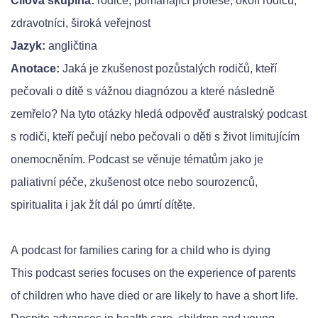
Cílová skupina:
rodiče, pomáhající profese, okolí rodičů,
zdravotníci, široká veřejnost
Jazyk:
angličtina
Anotace:
Jaká je zkušenost pozůstalých rodičů, kteří
pečovali o dítě s vážnou diagnózou a které následně
zemřelo? Na tyto otázky hledá odpověď australský podcast
s rodiči, kteří pečují nebo pečovali o děti s život limitujícím
onemocněním. Podcast se věnuje tématům jako je
paliativní péče, zkušenost otce nebo sourozenců,
spiritualita i jak žít dál po úmrtí dítěte.
A podcast for families caring for a child who is dying
This podcast series focuses on the experience of parents
of children who have died or are likely to have a short life.