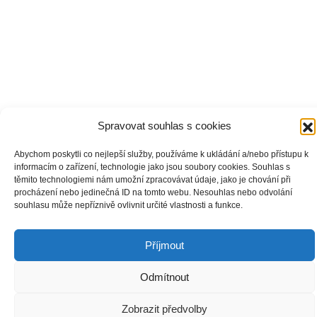
Spravovat souhlas s cookies
Abychom poskytli co nejlepší služby, používáme k ukládání a/nebo přístupu k
informacím o zařízení, technologie jako jsou soubory cookies. Souhlas s
těmito technologiemi nám umožní zpracovávat údaje, jako je chování při
procházení nebo jedinečná ID na tomto webu. Nesouhlas nebo odvolání
souhlasu může nepříznivě ovlivnit určité vlastnosti a funkce.
Děkujeme za podporu:
Příjmout
Odmítnout
Zobrazit předvolby