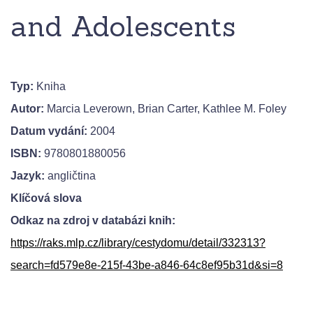
and Adolescents
Typ:
Kniha
Autor:
Marcia Leverown, Brian Carter, Kathlee M. Foley
Datum vydání:
2004
ISBN:
9780801880056
Jazyk:
angličtina
Klíčová slova
Odkaz na zdroj v databázi knih:
https://raks.mlp.cz/library/cestydomu/detail/332313?
search=fd579e8e-215f-43be-a846-64c8ef95b31d&si=8