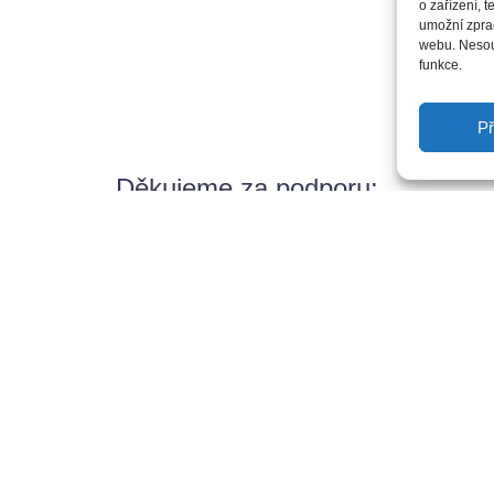
o zařízení, 
umožní zprac
webu. Nesouh
funkce.
Př
Děkujeme za podporu: