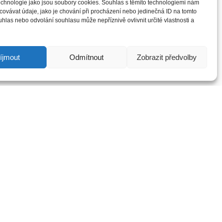
technologie jako jsou soubory cookies. Souhlas s těmito technologiemi nám
ovávat údaje, jako je chování při procházení nebo jedinečná ID na tomto
las nebo odvolání souhlasu může nepříznivě ovlivnit určité vlastnosti a
íjmout
Odmítnout
Zobrazit předvolby