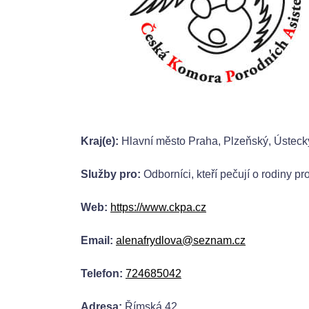
Kraj(e):
Hlavní město Praha, Plzeňský, Ústeck
Služby pro:
Odborníci, kteří pečují o rodiny pr
Web:
https://www.ckpa.cz
Email:
alenafrydlova@seznam.cz
Telefon:
724685042
Adresa:
Římská 42