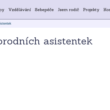
py
Vzdělávání
Sebepéče
Jsem rodič
Projekty
Ko
istentek
rodních asistentek