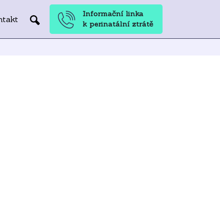
Informační linka
ntakt
k perinatální ztrátě