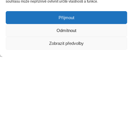
souhlasu může nepříznivě ovlivnit určité vlastnosti a funkce.
Příjmout
Děkujeme za podporu:
Odmítnout
Zobrazit předvolby