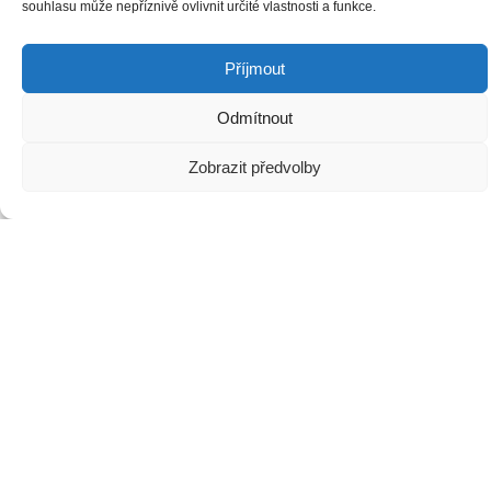
souhlasu může nepříznivě ovlivnit určité vlastnosti a funkce.
Příjmout
Děkujeme za podporu:
Odmítnout
Zobrazit předvolby